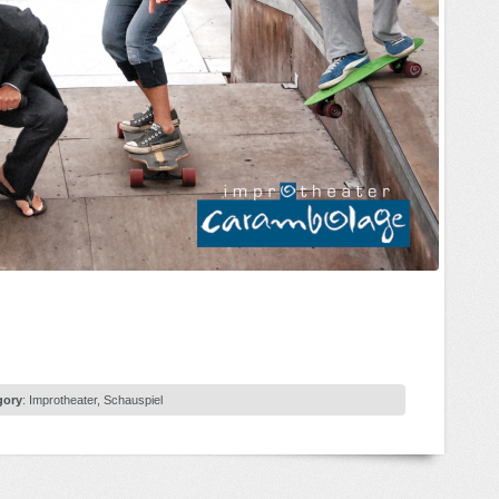
gory
:
Improtheater
,
Schauspiel