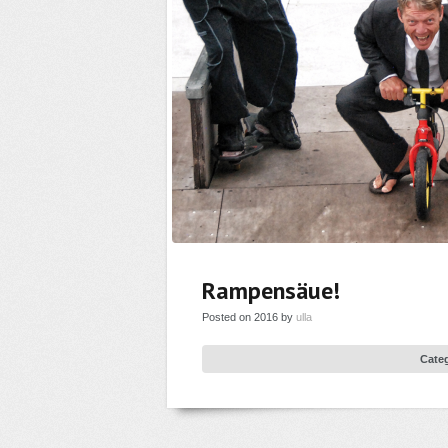
Rampensäue!
Posted on 2016 by
ulla
Cate